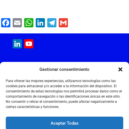
F
E
W
Li
T
G
a
m
h
n
el
m
c
ai
at
k
e
ai
LinkedIn
YouTube
e
l
s
e
gr
l
Channel
b
A
dI
a
MAQUINARIA INTERNACIONAL
o
p
n
m
Gestionar consentimiento
Calle Cantir, 12 – Nave 7
o
p
Polígono Industrial Magarola
Para ofrecer las mejores experiencias, utilizamos tecnologías como las
k
08292 Esparreguera – Barcelona
cookies para almacenar y/o acceder a la información del dispositivo. El
consentimiento de estas tecnologías nos permitirá procesar datos como el
+34 934 397 038
comportamiento de navegación o las identificaciones únicas en este sitio.
info@maquinariainternacional.com
No consentir o retirar el consentimiento, puede afectar negativamente a
ciertas características y funciones.
Aceptar Todas