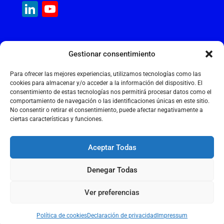
c
ai
at
k
e
ai
LinkedIn
YouTube
e
l
s
e
gr
l
Channel
b
A
dI
a
MAQUINARIA INTERNACIONAL
o
p
n
m
Gestionar consentimiento
Calle Cantir, 12 – Nave 7
o
p
Polígono Industrial Magarola
Para ofrecer las mejores experiencias, utilizamos tecnologías como las
k
08292 Esparreguera – Barcelona
cookies para almacenar y/o acceder a la información del dispositivo. El
consentimiento de estas tecnologías nos permitirá procesar datos como el
+34 934 397 038
comportamiento de navegación o las identificaciones únicas en este sitio.
info@maquinariainternacional.com
No consentir o retirar el consentimiento, puede afectar negativamente a
ciertas características y funciones.
Aceptar Todas
Aviso legal
Denegar Todas
Política de cookies
Política de privacidad
Ver preferencias
2026 © MAQUINARIA INTERNACIONAL S.L.
Política de cookies
Declaración de privacidad
Impressum