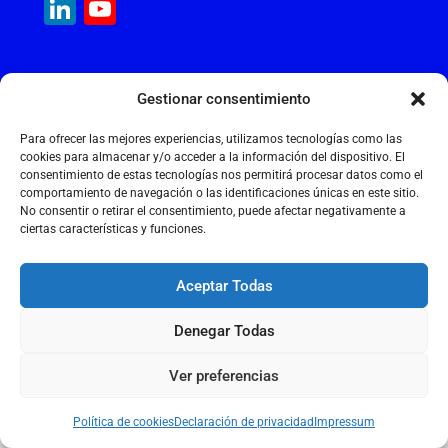
c
ai
at
k
e
ai
LinkedIn
YouTube
e
l
s
e
gr
l
Channel
b
A
dI
a
MAQUINARIA INTERNACIONAL
o
p
n
m
Gestionar consentimiento
Calle Cantir, 12 – Nave 7
o
p
Polígono Industrial Magarola
Para ofrecer las mejores experiencias, utilizamos tecnologías como las
k
08292 Esparreguera – Barcelona
cookies para almacenar y/o acceder a la información del dispositivo. El
consentimiento de estas tecnologías nos permitirá procesar datos como el
+34 934 397 038
comportamiento de navegación o las identificaciones únicas en este sitio.
info@maquinariainternacional.com
No consentir o retirar el consentimiento, puede afectar negativamente a
ciertas características y funciones.
Aceptar Todas
Aviso legal
Denegar Todas
Política de cookies
Política de privacidad
Ver preferencias
2026 © MAQUINARIA INTERNACIONAL S.L.
Política de cookies
Declaración de privacidad
Impressum