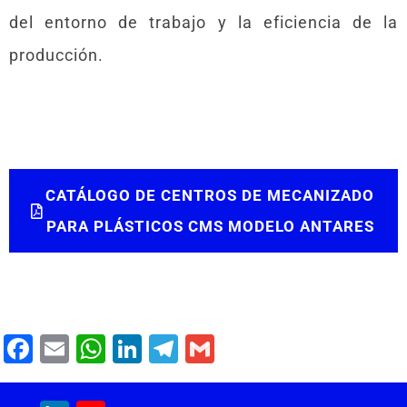
del entorno de trabajo y la eficiencia de la
producción.
CATÁLOGO DE CENTROS DE MECANIZADO
PARA PLÁSTICOS CMS MODELO ANTARES
F
E
W
Li
T
G
a
m
h
n
el
m