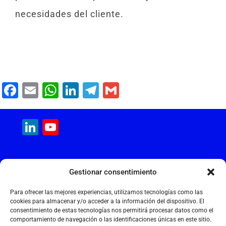
necesidades del cliente.
F
E
W
Li
T
G
a
m
h
n
el
m
c
ai
at
k
e
ai
LinkedIn
YouTube
e
l
s
e
gr
l
Channel
b
A
dI
a
MAQUINARIA INTERNACIONAL
o
p
n
m
Gestionar consentimiento
Calle Cantir, 12 – Nave 7
o
p
Polígono Industrial Magarola
Para ofrecer las mejores experiencias, utilizamos tecnologías como las
k
08292 Esparreguera – Barcelona
cookies para almacenar y/o acceder a la información del dispositivo. El
consentimiento de estas tecnologías nos permitirá procesar datos como el
+34 934 397 038
comportamiento de navegación o las identificaciones únicas en este sitio.