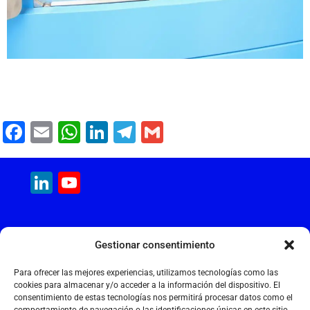
F
E
W
Li
T
G
a
m
h
n
el
m
c
ai
at
k
e
ai
LinkedIn
YouTube
e
l
s
e
gr
l
Channel
b
A
dI
a
MAQUINARIA INTERNACIONAL
o
p
n
m
Gestionar consentimiento
Calle Cantir, 12 – Nave 7
o
p
Polígono Industrial Magarola
Para ofrecer las mejores experiencias, utilizamos tecnologías como las
k
08292 Esparreguera – Barcelona
cookies para almacenar y/o acceder a la información del dispositivo. El
consentimiento de estas tecnologías nos permitirá procesar datos como el
+34 934 397 038