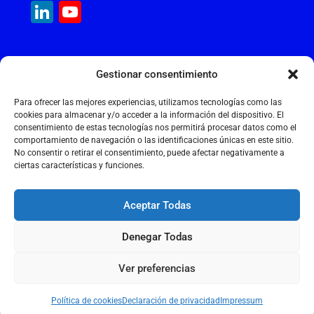
LinkedIn
YouTube
b
A
dI
a
Channel
o
p
n
m
o
p
MAQUINARIA INTERNACIONAL
Gestionar consentimiento
k
Calle Cantir, 12 – Nave 7
Polígono Industrial Magarola
Para ofrecer las mejores experiencias, utilizamos tecnologías como las
08292 Esparreguera – Barcelona
cookies para almacenar y/o acceder a la información del dispositivo. El
consentimiento de estas tecnologías nos permitirá procesar datos como el
+34 934 397 038
comportamiento de navegación o las identificaciones únicas en este sitio.
info@maquinariainternacional.com
No consentir o retirar el consentimiento, puede afectar negativamente a
ciertas características y funciones.
Aceptar Todas
Aviso legal
Denegar Todas
Política de cookies
Política de privacidad
Ver preferencias
2026 © MAQUINARIA INTERNACIONAL S.L.
Política de cookies
Declaración de privacidad
Impressum