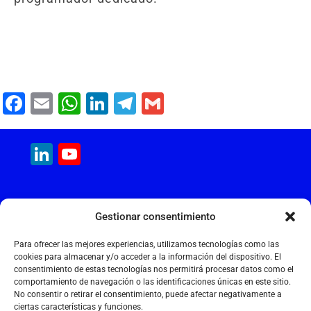
F
E
W
Li
T
G
a
m
h
n
el
m
c
ai
at
k
e
ai
LinkedIn
YouTube
e
l
s
e
gr
l
Channel
b
A
dI
a
MAQUINARIA INTERNACIONAL
o
p
n
m
Gestionar consentimiento
Calle Cantir, 12 – Nave 7
o
p
Polígono Industrial Magarola
Para ofrecer las mejores experiencias, utilizamos tecnologías como las
k
08292 Esparreguera – Barcelona
cookies para almacenar y/o acceder a la información del dispositivo. El
consentimiento de estas tecnologías nos permitirá procesar datos como el
+34 934 397 038
comportamiento de navegación o las identificaciones únicas en este sitio.
info@maquinariainternacional.com
No consentir o retirar el consentimiento, puede afectar negativamente a
ciertas características y funciones.