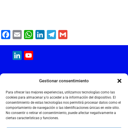
F
E
W
Li
T
G
a
m
h
n
el
m
c
ai
at
k
e
ai
LinkedIn
YouTube
e
l
s
e
gr
l
Channel
b
A
dI
a
MAQUINARIA INTERNACIONAL
o
p
n
m
Gestionar consentimiento
Calle Cantir, 12 – Nave 7
o
p
Polígono Industrial Magarola
Para ofrecer las mejores experiencias, utilizamos tecnologías como las
k
08292 Esparreguera – Barcelona
cookies para almacenar y/o acceder a la información del dispositivo. El
consentimiento de estas tecnologías nos permitirá procesar datos como el
+34 934 397 038
comportamiento de navegación o las identificaciones únicas en este sitio.
info@maquinariainternacional.com
No consentir o retirar el consentimiento, puede afectar negativamente a
ciertas características y funciones.