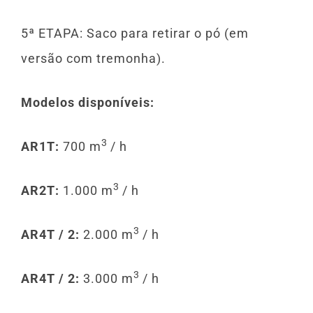
5ª ETAPA: Saco para retirar o pó (em
versão com tremonha).
Modelos disponíveis:
3
AR1T:
700 m
/ h
3
AR2T:
1.000 m
/ h
3
AR4T / 2:
2.000 m
/ h
3
AR4T / 2:
3.000 m
/ h