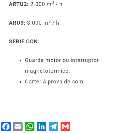
3
ARTU2:
2.000 m
/ h
3
ARU3:
3.000 m
/ h
SERIE CON:
Guarda motor ou interruptor
magnétotermico.
Carter á prova de som.
F
E
W
Li
T
G