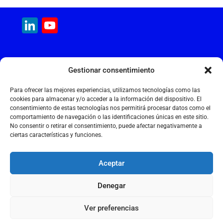
a
m
h
n
el
m
c
ai
at
k
e
ai
LinkedIn
YouTube
e
l
s
e
gr
l
Channel
b
A
dI
a
MAQUINARIA INTERNACIONAL
o
p
n
m
Gestionar consentimiento
Calle Cantir, 12 – Nave 7
o
p
Polígono Industrial Magarola
Para ofrecer las mejores experiencias, utilizamos tecnologías como las
k
08292 Esparreguera – Barcelona
cookies para almacenar y/o acceder a la información del dispositivo. El
consentimiento de estas tecnologías nos permitirá procesar datos como el
+34 934 397 038
comportamiento de navegación o las identificaciones únicas en este sitio.
info@maquinariainternacional.com
No consentir o retirar el consentimiento, puede afectar negativamente a
ciertas características y funciones.
Aceptar
Aviso legal
Denegar
Política de cookies
Política de privacidade
Ver preferencias