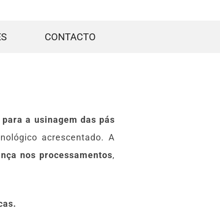
ES
CONTACTO
 para a usinagem das pás
ológico acrescentado. A
ança nos processamentos
,
cas.