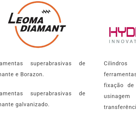
ramentas superabrasivas de
Cilindro
mante e Borazon.
ferrament
fixação d
ramentas superabrasivas de
usinage
mante galvanizado.
transferênc