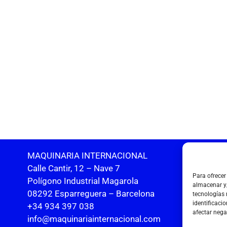
MAQUINARIA INTERNACIONAL
A
Calle Cantir, 12 – Nave 7
P
Para ofrecer
Polígono Industrial Magarola
P
almacenar y/
08292 Esparreguera – Barcelona
tecnologías
identificacio
+34 934 397 038
afectar nega
info@maquinariainternacional.com