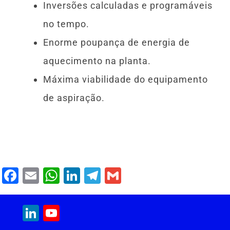
Inversões calculadas e programáveis
no tempo.
Enorme poupança de energia de
aquecimento na planta.
Máxima viabilidade do equipamento
de aspiração.
F
E
W
Li
T
G
a
m
h
n
el
m
c
ai
at
k
e
ai
LinkedIn
YouTube
e
l
s
e
gr
l
Channel