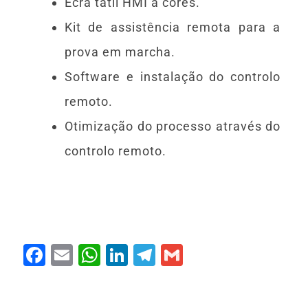
Ecrã tátil HMI a cores.
Kit de assistência remota para a
prova em marcha.
Software e instalação do controlo
remoto.
Otimização do processo através do
controlo remoto.
F
E
W
Li
T
G
a
m
h
n
el
m
c
ai
at
k
e
ai