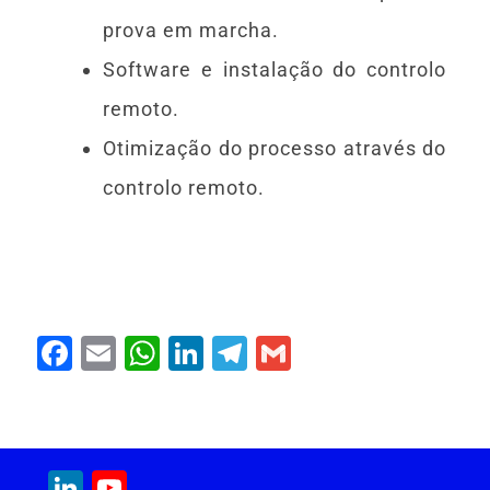
prova em marcha.
Software e instalação do controlo
remoto.
Otimização do processo através do
controlo remoto.
F
E
W
Li
T
G
a
m
h
n
el
m
c
ai
at
k
e
ai
e
l
s
e
gr
l
LinkedIn
YouTube