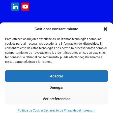
c
ai
at
k
e
ai
LinkedIn
YouTube
e
l
s
e
gr
l
Channel
b
A
dI
a
MAQUINARIA INTERNACIONAL
o
p
n
m
Gestionar consentimiento
Calle Cantir, 12 – Nave 7
o
p
Polígono Industrial Magarola
Para ofrecer las mejores experiencias, utilizamos tecnologías como las
k
08292 Esparreguera – Barcelona
cookies para almacenar y/o acceder a la información del dispositivo. El
consentimiento de estas tecnologías nos permitirá procesar datos como el
+34 934 397 038
comportamiento de navegación o las identificaciones únicas en este sitio.
info@maquinariainternacional.com
No consentir o retirar el consentimiento, puede afectar negativamente a
ciertas características y funciones.
Aceptar
Aviso legal
Denegar
Política de cookies
Política de privacidade
Ver preferencias
2026 © MAQUINARIA INTERNACIONAL S.L.
Política de Cookies
Declaração de Privacidade
Impressum