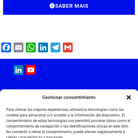
SABER MAIS
F
E
W
Li
T
G
a
m
h
n
el
m
c
ai
at
k
e
ai
LinkedIn
YouTube
e
l
s
e
gr
l
Channel
b
A
dI
a
MAQUINARIA INTERNACIONAL
o
p
n
m
Gestionar consentimiento
Calle Cantir, 12 – Nave 7
o
p
Polígono Industrial Magarola
Para ofrecer las mejores experiencias, utilizamos tecnologías como las
k
08292 Esparreguera – Barcelona
cookies para almacenar y/o acceder a la información del dispositivo. El
consentimiento de estas tecnologías nos permitirá procesar datos como el
+34 934 397 038
comportamiento de navegación o las identificaciones únicas en este sitio.
info@maquinariainternacional.com
No consentir o retirar el consentimiento, puede afectar negativamente a
ciertas características y funciones.