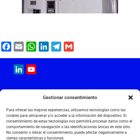
F
E
W
Li
T
G
a
m
h
n
el
m
c
ai
at
k
e
ai
LinkedIn
YouTube
e
l
s
e
gr
l
Channel
b
A
dI
a
MAQUINARIA INTERNACIONAL
o
p
n
m
Gestionar consentimiento
Calle Cantir, 12 – Nave 7
o
p
Polígono Industrial Magarola
Para ofrecer las mejores experiencias, utilizamos tecnologías como las
k
08292 Esparreguera – Barcelona
cookies para almacenar y/o acceder a la información del dispositivo. El
consentimiento de estas tecnologías nos permitirá procesar datos como el
+34 934 397 038
comportamiento de navegación o las identificaciones únicas en este sitio.
info@maquinariainternacional.com
No consentir o retirar el consentimiento, puede afectar negativamente a
ciertas características y funciones.