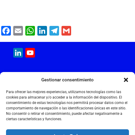
F
E
W
Li
T
G
a
m
h
n
el
m
c
ai
at
k
e
ai
LinkedIn
YouTube
e
l
s
e
gr
l
Channel
b
A
dI
a
MAQUINARIA INTERNACIONAL
o
p
n
m
Gestionar consentimiento
Calle Cantir, 12 – Nave 7
o
p
Polígono Industrial Magarola
Para ofrecer las mejores experiencias, utilizamos tecnologías como las
k
08292 Esparreguera – Barcelona
cookies para almacenar y/o acceder a la información del dispositivo. El
consentimiento de estas tecnologías nos permitirá procesar datos como el
+34 934 397 038
comportamiento de navegación o las identificaciones únicas en este sitio.
info@maquinariainternacional.com
No consentir o retirar el consentimiento, puede afectar negativamente a
ciertas características y funciones.