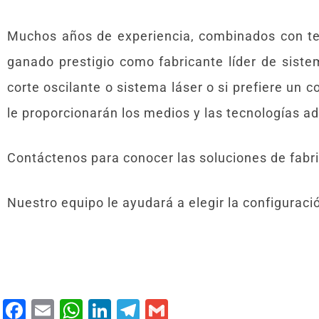
Muchos años de experiencia, combinados con tec
ganado prestigio como fabricante líder de sistema
corte oscilante o sistema láser o si prefiere un
le proporcionarán los medios y las tecnologías a
Contáctenos para conocer las soluciones de fab
Nuestro equipo le ayudará a elegir la configuraci
F
E
W
Li
T
G