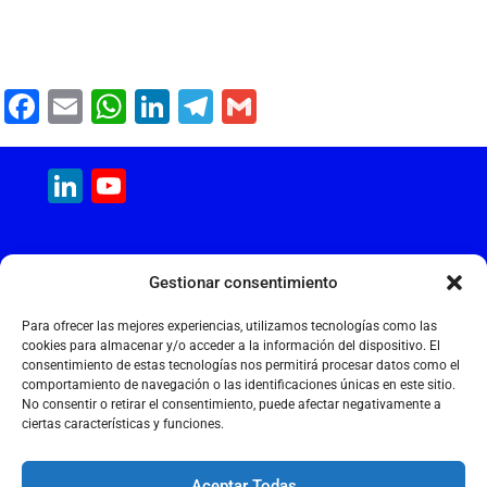
F
E
W
Li
T
G
a
m
h
n
el
m
c
ai
at
k
e
ai
LinkedIn
YouTube
e
l
s
e
gr
l
Channel
b
A
dI
a
MAQUINARIA INTERNACIONAL
o
p
n
m
Gestionar consentimiento
Calle Cantir, 12 – Nave 7
o
p
Polígono Industrial Magarola
Para ofrecer las mejores experiencias, utilizamos tecnologías como las
k
08292 Esparreguera – Barcelona
cookies para almacenar y/o acceder a la información del dispositivo. El
consentimiento de estas tecnologías nos permitirá procesar datos como el
+34 934 397 038
comportamiento de navegación o las identificaciones únicas en este sitio.
info@maquinariainternacional.com
No consentir o retirar el consentimiento, puede afectar negativamente a
ciertas características y funciones.
Aceptar Todas