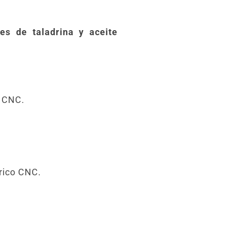
res de taladrina y aceite
o CNC.
érico CNC.