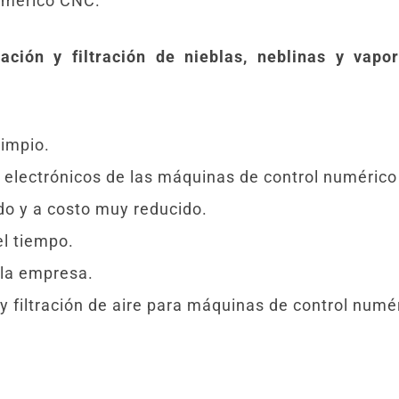
numérico CNC.
ación y filtración de nieblas, neblinas y vapo
limpio.
y electrónicos de las máquinas de control numéric
do y a costo muy reducido.
el tiempo.
en la empresa.
 y filtración de aire para máquinas de control num