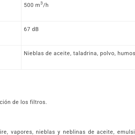
3
500 m
/h
67 dB
Nieblas de aceite, taladrina, polvo, humo
ón de los filtros.
 aire, vapores, nieblas y neblinas de aceite, emuls