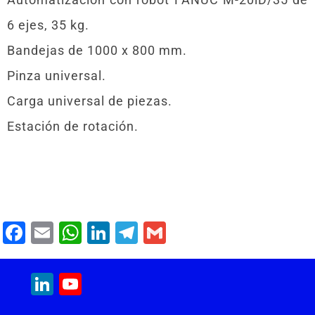
6 ejes, 35 kg.
Bandejas de 1000 x 800 mm.
Pinza universal.
Carga universal de piezas.
Estación de rotación.
F
E
W
Li
T
G
a
m
h
n
el
m
c
ai
at
k
e
ai
LinkedIn
YouTube
e
l
s
e
gr
l
Channel