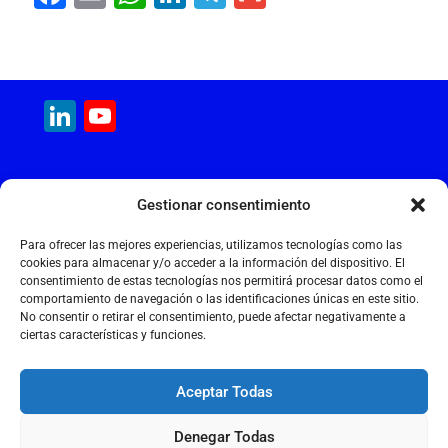
a
m
h
n
el
m
c
ai
at
k
e
ai
e
l
s
e
gr
l
LinkedIn
YouTube
b
A
dI
a
Channel
o
p
n
m
o
p
MAQUINARIA INTERNACIONAL
Gestionar consentimiento
k
Calle Cantir, 12 – Nave 7
Polígono Industrial Magarola
Para ofrecer las mejores experiencias, utilizamos tecnologías como las
08292 Esparreguera – Barcelona
cookies para almacenar y/o acceder a la información del dispositivo. El
consentimiento de estas tecnologías nos permitirá procesar datos como el
+34 934 397 038
comportamiento de navegación o las identificaciones únicas en este sitio.
info@maquinariainternacional.com
No consentir o retirar el consentimiento, puede afectar negativamente a
ciertas características y funciones.
Aceptar Todas
Aviso legal
Denegar Todas