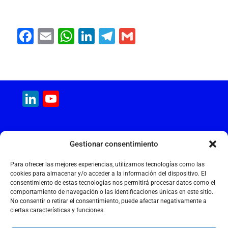
F
E
W
Li
T
G
a
m
h
n
el
m
c
ai
at
k
e
ai
e
l
s
e
gr
l
LinkedIn
YouTube
b
A
dI
a
Channel
o
p
n
m
o
p
MAQUINARIA INTERNACIONAL
Gestionar consentimiento
k
Calle Cantir, 12 – Nave 7
Polígono Industrial Magarola
Para ofrecer las mejores experiencias, utilizamos tecnologías como las
08292 Esparreguera – Barcelona
cookies para almacenar y/o acceder a la información del dispositivo. El
consentimiento de estas tecnologías nos permitirá procesar datos como el
+34 934 397 038
comportamiento de navegación o las identificaciones únicas en este sitio.
info@maquinariainternacional.com
No consentir o retirar el consentimiento, puede afectar negativamente a
ciertas características y funciones.