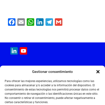
F
E
W
Li
T
G
a
m
h
n
el
m
c
ai
at
k
e
ai
e
l
s
e
gr
l
LinkedIn
YouTube
b
A
dI
a
Channel
o
p
n
m
o
p
MAQUINARIA INTERNACIONAL
Gestionar consentimiento
k
Calle Cantir, 12 – Nave 7
Polígono Industrial Magarola
Para ofrecer las mejores experiencias, utilizamos tecnologías como las
08292 Esparreguera – Barcelona
cookies para almacenar y/o acceder a la información del dispositivo. El
consentimiento de estas tecnologías nos permitirá procesar datos como el
+34 934 397 038
comportamiento de navegación o las identificaciones únicas en este sitio.
info@maquinariainternacional.com
No consentir o retirar el consentimiento, puede afectar negativamente a
ciertas características y funciones.