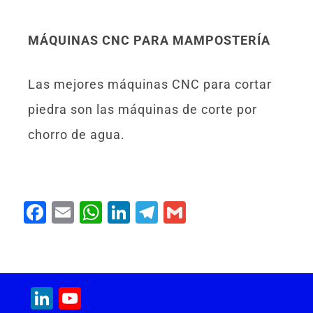
MÁQUINAS CNC PARA MAMPOSTERÍA
Las mejores máquinas CNC para cortar
piedra son las máquinas de corte por
chorro de agua.
F
E
W
Li
T
G
a
m
h
n
el
m
c
ai
at
k
e
ai
e
l
s
e
gr
l
LinkedIn
YouTube
b
A
dI
a