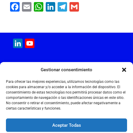
F
E
W
Li
T
G
a
m
h
n
el
m
c
ai
at
k
e
ai
e
l
s
e
gr
l
LinkedIn
YouTube
b
A
dI
a
Channel
o
p
n
m
o
p
MAQUINARIA INTERNACIONAL
Gestionar consentimiento
k
Calle Cantir, 12 – Nave 7
Polígono Industrial Magarola
Para ofrecer las mejores experiencias, utilizamos tecnologías como las
08292 Esparreguera – Barcelona
cookies para almacenar y/o acceder a la información del dispositivo. El
consentimiento de estas tecnologías nos permitirá procesar datos como el
+34 934 397 038
comportamiento de navegación o las identificaciones únicas en este sitio.
info@maquinariainternacional.com
No consentir o retirar el consentimiento, puede afectar negativamente a
ciertas características y funciones.
Aceptar Todas