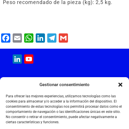
Peso recomendado de la pieza (kg): 2,5 kg.
F
E
W
Li
T
G
a
m
h
n
el
m
c
ai
at
k
e
ai
LinkedIn
YouTube
e
l
s
e
gr
l
Channel
b
A
dI
a
MAQUINARIA INTERNACIONAL
o
p
n
m
Gestionar consentimiento
Calle Cantir, 12 – Nave 7
o
p
Polígono Industrial Magarola
Para ofrecer las mejores experiencias, utilizamos tecnologías como las
k
08292 Esparreguera – Barcelona
cookies para almacenar y/o acceder a la información del dispositivo. El
consentimiento de estas tecnologías nos permitirá procesar datos como el
+34 934 397 038
comportamiento de navegación o las identificaciones únicas en este sitio.
info@maquinariainternacional.com
No consentir o retirar el consentimiento, puede afectar negativamente a
ciertas características y funciones.