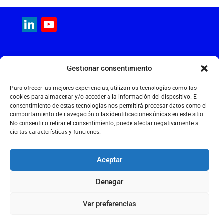
a
m
h
n
el
m
c
ai
at
k
e
ai
LinkedIn
YouTube
e
l
s
e
gr
l
Channel
b
A
dI
a
MAQUINARIA INTERNACIONAL
o
p
n
m
Gestionar consentimiento
Calle Cantir, 12 – Nave 7
o
p
Polígono Industrial Magarola
Para ofrecer las mejores experiencias, utilizamos tecnologías como las
k
08292 Esparreguera – Barcelona
cookies para almacenar y/o acceder a la información del dispositivo. El
consentimiento de estas tecnologías nos permitirá procesar datos como el
+34 934 397 038
comportamiento de navegación o las identificaciones únicas en este sitio.
info@maquinariainternacional.com
No consentir o retirar el consentimiento, puede afectar negativamente a
ciertas características y funciones.
Aceptar
Aviso legal
Denegar
Política de cookies
Política de privacidade
Ver preferencias