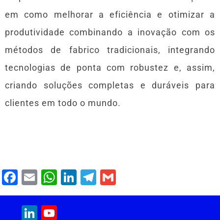
em como melhorar a eficiência e otimizar a
produtividade combinando a inovação com os
métodos de fabrico tradicionais, integrando
tecnologias de ponta com robustez e, assim,
criando soluções completas e duráveis ​​para
clientes em todo o mundo.
F
E
W
Li
T
G
a
m
h
n
el
m
c
ai
at
k
e
ai
LinkedIn
YouTube