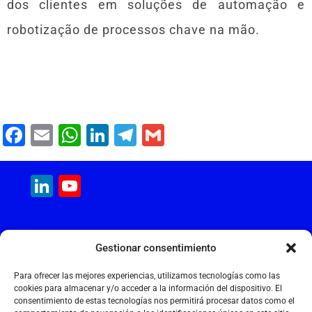
dos clientes em soluções de automação e
robotização de processos chave na mão.
F
E
W
Li
T
G
a
m
h
n
el
m
c
ai
at
k
e
ai
LinkedIn
YouTube
e
l
s
e
gr
l
Channel
b
A
dI
a
MAQUINARIA INTERNACIONAL
o
p
n
m
Gestionar consentimiento
Calle Cantir, 12 – Nave 7
o
p
Polígono Industrial Magarola
Para ofrecer las mejores experiencias, utilizamos tecnologías como las
k
08292 Esparreguera – Barcelona
cookies para almacenar y/o acceder a la información del dispositivo. El
consentimiento de estas tecnologías nos permitirá procesar datos como el
+34 934 397 038