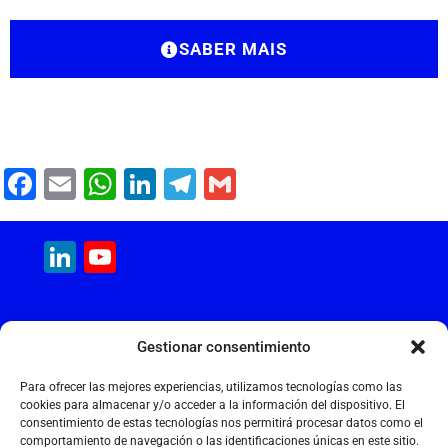
SABER MAIS
F
E
W
Li
T
G
a
m
h
n
el
m
c
ai
at
k
e
ai
LinkedIn
YouTube
e
l
s
e
gr
l
Channel
b
A
dI
a
MAQUINARIA INTERNACIONAL
o
p
n
m
Gestionar consentimiento
Calle Cantir, 12 – Nave 7
o
p
Polígono Industrial Magarola
Para ofrecer las mejores experiencias, utilizamos tecnologías como las
k
08292 Esparreguera – Barcelona
cookies para almacenar y/o acceder a la información del dispositivo. El
consentimiento de estas tecnologías nos permitirá procesar datos como el
+34 934 397 038
comportamiento de navegación o las identificaciones únicas en este sitio.