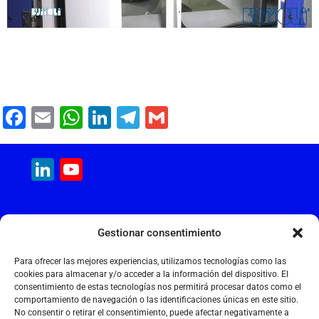
F
E
W
Li
T
G
a
m
h
n
el
m
c
ai
at
k
e
ai
LinkedIn
YouTube
e
l
s
e
gr
l
Channel
b
A
dI
a
MAQUINARIA INTERNACIONAL
o
p
n
m
Gestionar consentimiento
Calle Cantir, 12 – Nave 7
o
p
Polígono Industrial Magarola
Para ofrecer las mejores experiencias, utilizamos tecnologías como las
k
08292 Esparreguera – Barcelona
cookies para almacenar y/o acceder a la información del dispositivo. El
consentimiento de estas tecnologías nos permitirá procesar datos como el
+34 934 397 038
comportamiento de navegación o las identificaciones únicas en este sitio.
info@maquinariainternacional.com
No consentir o retirar el consentimiento, puede afectar negativamente a