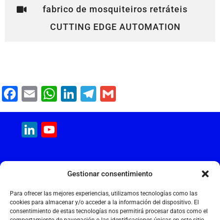
fabrico de mosquiteiros retráteis
CUTTING EDGE AUTOMATION
F
E
W
Li
T
G
a
m
h
n
el
m
c
ai
at
k
e
ai
LinkedIn
YouTube
e
l
s
e
gr
l
Channel
b
A
dI
a
MAQUINARIA INTERNACIONAL
o
p
n
m
Gestionar consentimiento
Calle Cantir, 12 – Nave 7
o
p
Polígono Industrial Magarola
Para ofrecer las mejores experiencias, utilizamos tecnologías como las
k
08292 Esparreguera – Barcelona
cookies para almacenar y/o acceder a la información del dispositivo. El
consentimiento de estas tecnologías nos permitirá procesar datos como el
+34 934 397 038