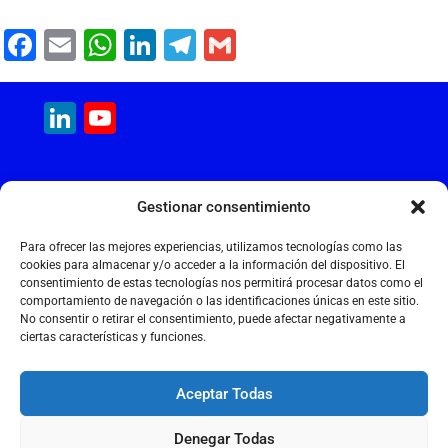
F
E
W
Li
T
G
a
m
h
n
el
m
c
ai
at
k
e
ai
LinkedIn
YouTube
e
l
s
e
gr
l
Channel
b
A
dI
a
MAQUINARIA INTERNACIONAL
o
p
n
m
Gestionar consentimiento
Calle Cantir, 12 – Nave 7
o
p
Polígono Industrial Magarola
Para ofrecer las mejores experiencias, utilizamos tecnologías como las
k
08292 Esparreguera – Barcelona
cookies para almacenar y/o acceder a la información del dispositivo. El
consentimiento de estas tecnologías nos permitirá procesar datos como el
+34 934 397 038
comportamiento de navegación o las identificaciones únicas en este sitio.
info@maquinariainternacional.com
No consentir o retirar el consentimiento, puede afectar negativamente a
ciertas características y funciones.
Aceptar Todas
Aviso legal
Denegar Todas