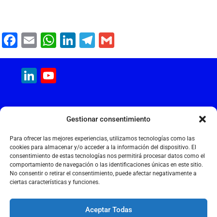
F
E
W
Li
T
G
a
m
h
n
el
m
c
ai
at
k
e
ai
LinkedIn
YouTube
e
l
s
e
gr
l
Channel
b
A
dI
a
MAQUINARIA INTERNACIONAL
o
p
n
m
Gestionar consentimiento
Calle Cantir, 12 – Nave 7
o
p
Polígono Industrial Magarola
Para ofrecer las mejores experiencias, utilizamos tecnologías como las
k
08292 Esparreguera – Barcelona
cookies para almacenar y/o acceder a la información del dispositivo. El
consentimiento de estas tecnologías nos permitirá procesar datos como el
+34 934 397 038
comportamiento de navegación o las identificaciones únicas en este sitio.
info@maquinariainternacional.com
No consentir o retirar el consentimiento, puede afectar negativamente a
ciertas características y funciones.
Aceptar Todas