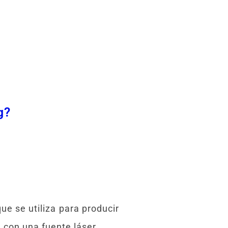
g?
e se utiliza para producir
 con una fuente láser.