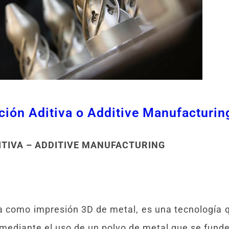
ción Aditiva o Additive Manufacturin
ITIVA – ADDITIVE MANUFACTURING
a como impresión 3D de metal, es una tecnología qu
mediante el uso de un polvo de metal que se funde