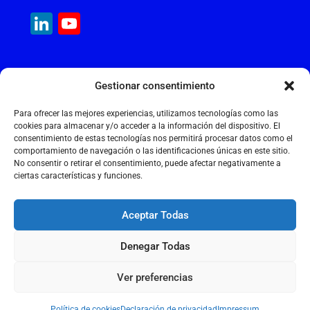
c
ai
at
k
e
ai
LinkedIn
YouTube
e
l
s
e
gr
l
Channel
b
A
dI
a
MAQUINARIA INTERNACIONAL
o
p
n
m
Gestionar consentimiento
Calle Cantir, 12 – Nave 7
o
p
Polígono Industrial Magarola
Para ofrecer las mejores experiencias, utilizamos tecnologías como las
k
08292 Esparreguera – Barcelona
cookies para almacenar y/o acceder a la información del dispositivo. El
consentimiento de estas tecnologías nos permitirá procesar datos como el
+34 934 397 038
comportamiento de navegación o las identificaciones únicas en este sitio.
info@maquinariainternacional.com
No consentir o retirar el consentimiento, puede afectar negativamente a
ciertas características y funciones.
Aceptar Todas
Aviso legal
Denegar Todas
Política de cookies
Política de privacidad
Ver preferencias
2026 © MAQUINARIA INTERNACIONAL S.L.
Política de cookies
Declaración de privacidad
Impressum