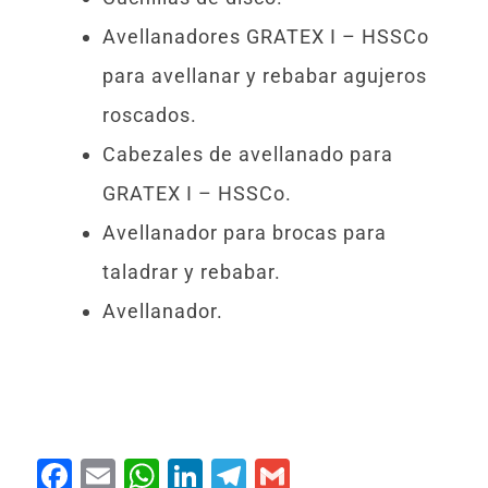
Avellanadores GRATEX I – HSSCo
para avellanar y rebabar agujeros
roscados.
Cabezales de avellanado para
GRATEX I – HSSCo.
Avellanador para brocas para
taladrar y rebabar.
Avellanador.
F
E
W
Li
T
G