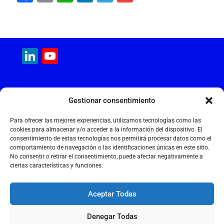
a
m
h
n
el
m
c
ai
at
k
e
ai
e
l
s
e
gr
l
LinkedIn
YouTube
b
A
dI
a
Channel
o
p
n
m
o
p
MAQUINARIA INTERNACIONAL
Gestionar consentimiento
k
Calle Cantir, 12 – Nave 7
Polígono Industrial Magarola
Para ofrecer las mejores experiencias, utilizamos tecnologías como las
08292 Esparreguera – Barcelona
cookies para almacenar y/o acceder a la información del dispositivo. El
consentimiento de estas tecnologías nos permitirá procesar datos como el
+34 934 397 038
comportamiento de navegación o las identificaciones únicas en este sitio.
info@maquinariainternacional.com
No consentir o retirar el consentimiento, puede afectar negativamente a
ciertas características y funciones.
Aceptar Todas
Aviso legal
Denegar Todas