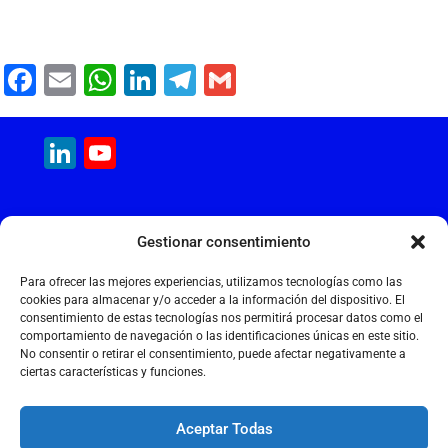
F
E
W
Li
T
G
a
m
h
n
el
m
c
ai
at
k
e
ai
LinkedIn
YouTube
e
l
s
e
gr
l
Channel
b
A
dI
a
MAQUINARIA INTERNACIONAL
o
p
n
m
Gestionar consentimiento
Calle Cantir, 12 – Nave 7
o
p
Polígono Industrial Magarola
Para ofrecer las mejores experiencias, utilizamos tecnologías como las
k
08292 Esparreguera – Barcelona
cookies para almacenar y/o acceder a la información del dispositivo. El
consentimiento de estas tecnologías nos permitirá procesar datos como el
+34 934 397 038
comportamiento de navegación o las identificaciones únicas en este sitio.
info@maquinariainternacional.com
No consentir o retirar el consentimiento, puede afectar negativamente a
ciertas características y funciones.
Aceptar Todas