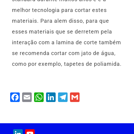
melhor tecnologia para cortar estes
materiais. Para alem disso, para que
esses materiais que se derretem pela
interação com a lamina de corte também
se recomenda cortar com jato de água,
como por exemplo, tapetes de poliamida.
F
E
W
Li
T
G
a
m
h
n
el
m
c
ai
at
k
e
ai
e
l
s
e
gr
l
LinkedIn
YouTube