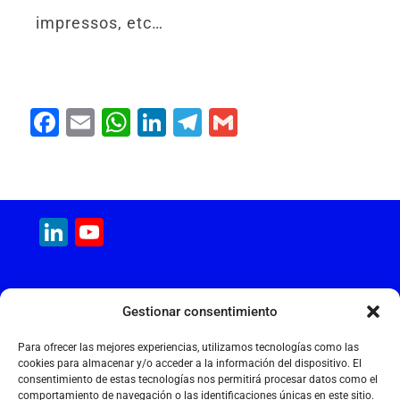
impressos, etc…
F
E
W
Li
T
G
a
m
h
n
el
m
c
ai
at
k
e
ai
e
l
s
e
gr
l
LinkedIn
YouTube
b
A
dI
a
Channel
o
p
n
m
o
p
MAQUINARIA INTERNACIONAL
Gestionar consentimiento
k
Calle Cantir, 12 – Nave 7
Polígono Industrial Magarola
Para ofrecer las mejores experiencias, utilizamos tecnologías como las
08292 Esparreguera – Barcelona
cookies para almacenar y/o acceder a la información del dispositivo. El
consentimiento de estas tecnologías nos permitirá procesar datos como el
+34 934 397 038
comportamiento de navegación o las identificaciones únicas en este sitio.