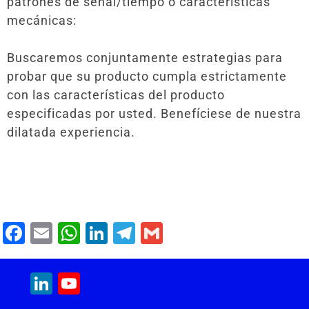
patrones de señal/tiempo o características
mecánicas:
Buscaremos conjuntamente estrategias para
probar que su producto cumpla estrictamente
con las características del producto
especificadas por usted. Benefíciese de nuestra
dilatada experiencia.
F
E
W
Li
T
G
a
m
h
n
el
m
c
ai
at
k
e
ai
LinkedIn
YouTube
e
l
s
e
gr
l
Channel