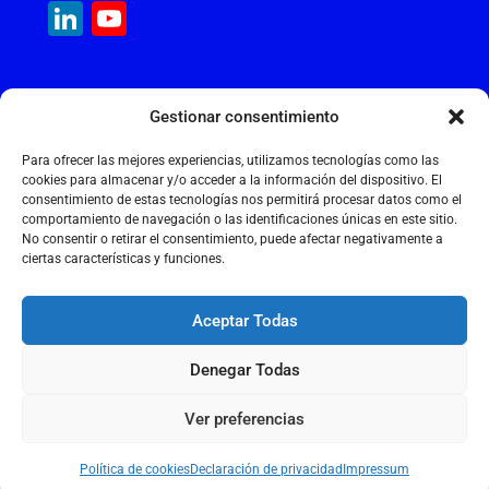
c
ai
at
k
e
ai
LinkedIn
YouTube
e
l
s
e
gr
l
Channel
b
A
dI
a
MAQUINARIA INTERNACIONAL
o
p
n
m
Gestionar consentimiento
Calle Cantir, 12 – Nave 7
o
p
Polígono Industrial Magarola
Para ofrecer las mejores experiencias, utilizamos tecnologías como las
k
08292 Esparreguera – Barcelona
cookies para almacenar y/o acceder a la información del dispositivo. El
consentimiento de estas tecnologías nos permitirá procesar datos como el
+34 934 397 038
comportamiento de navegación o las identificaciones únicas en este sitio.
info@maquinariainternacional.com
No consentir o retirar el consentimiento, puede afectar negativamente a
ciertas características y funciones.
Aceptar Todas
Aviso legal
Denegar Todas
Política de cookies
Política de privacidad
Ver preferencias
2026 © MAQUINARIA INTERNACIONAL S.L.
Política de cookies
Declaración de privacidad
Impressum