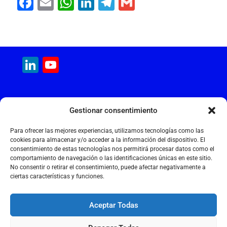
F
E
W
Li
T
G
a
m
h
n
el
m
c
ai
at
k
e
ai
e
l
s
e
gr
l
LinkedIn
YouTube
b
A
dI
a
Channel
o
p
n
m
o
p
MAQUINARIA INTERNACIONAL
Gestionar consentimiento
k
Calle Cantir, 12 – Nave 7
Polígono Industrial Magarola
Para ofrecer las mejores experiencias, utilizamos tecnologías como las
08292 Esparreguera – Barcelona
cookies para almacenar y/o acceder a la información del dispositivo. El
consentimiento de estas tecnologías nos permitirá procesar datos como el
+34 934 397 038
comportamiento de navegación o las identificaciones únicas en este sitio.
info@maquinariainternacional.com
No consentir o retirar el consentimiento, puede afectar negativamente a
ciertas características y funciones.
Aceptar Todas
Aviso legal