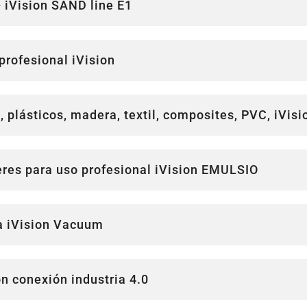
- iVision SAND line E1
profesional iVision
, plásticos, madera, textil, composites, PVC, iVis
eres para uso profesional iVision EMULSIO
a iVision Vacuum
n conexión industria 4.0