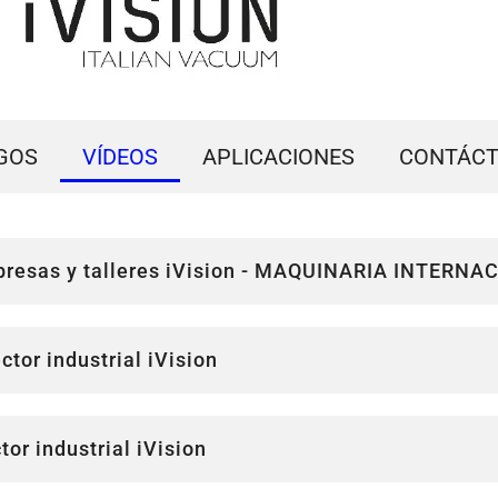
GOS
VÍDEOS
APLICACIONES
CONTÁC
mpresas y talleres iVision - MAQUINARIA INTERN
tor industrial iVision
or industrial iVision