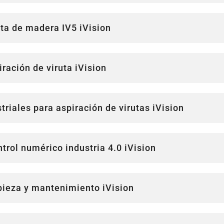
uta de madera IV5 iVision
ración de viruta iVision
riales para aspiración de virutas iVision
trol numérico industria 4.0 iVision
pieza y mantenimiento iVision