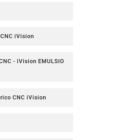
 CNC iVision
 CNC - iVision EMULSIO
érico CNC iVision