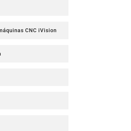
n máquinas CNC iVision
n