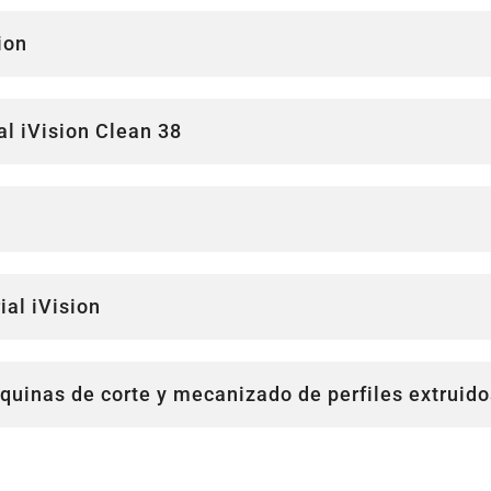
ion
al iVision Clean 38
ial iVision
uinas de corte y mecanizado de perfiles extruidos