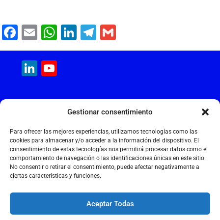
F
E
W
Li
T
G
a
m
h
n
el
m
c
ai
at
k
e
ai
LinkedIn
YouTube
e
l
s
e
gr
l
Channel
b
A
dI
a
MAQUINARIA INTERNACIONAL
o
p
n
m
Gestionar consentimiento
Calle Cantir, 12 – Nave 7
o
p
Polígono Industrial Magarola
Para ofrecer las mejores experiencias, utilizamos tecnologías como las
k
08292 Esparreguera – Barcelona
cookies para almacenar y/o acceder a la información del dispositivo. El
consentimiento de estas tecnologías nos permitirá procesar datos como el
+34 934 397 038
comportamiento de navegación o las identificaciones únicas en este sitio.
info@maquinariainternacional.com
No consentir o retirar el consentimiento, puede afectar negativamente a
ciertas características y funciones.
Aceptar Todas