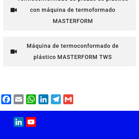
con máquina de termoformado
MASTERFORM
Máquina de termoconformado de
plástico MASTERFORM TWS
F
E
W
Li
T
G
a
m
h
n
el
m
c
ai
at
k
e
ai
LinkedIn
YouTube
e
l
s
e
gr
l
Channel