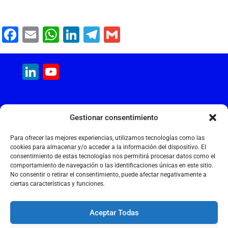
F
E
W
Li
T
G
a
m
h
n
el
m
c
ai
at
k
e
ai
LinkedIn
YouTube
e
l
s
e
gr
l
Channel
b
A
dI
a
MAQUINARIA INTERNACIONAL
o
p
n
m
Gestionar consentimiento
Calle Cantir, 12 – Nave 7
o
p
Polígono Industrial Magarola
Para ofrecer las mejores experiencias, utilizamos tecnologías como las
k
08292 Esparreguera – Barcelona
cookies para almacenar y/o acceder a la información del dispositivo. El
consentimiento de estas tecnologías nos permitirá procesar datos como el
+34 934 397 038
comportamiento de navegación o las identificaciones únicas en este sitio.
info@maquinariainternacional.com
No consentir o retirar el consentimiento, puede afectar negativamente a
ciertas características y funciones.
Aceptar Todas